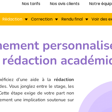
Nos tarifs
Nos avis clients
Notre équi
Rédaction
Correction
Rendu final
Voir des 
ment personnalisé
rédaction académi
néficiez d’une aide à la
rédaction
es. Vous jonglez entre le stage, les
ette étape exige de votre part non
ement une implication soutenue sur