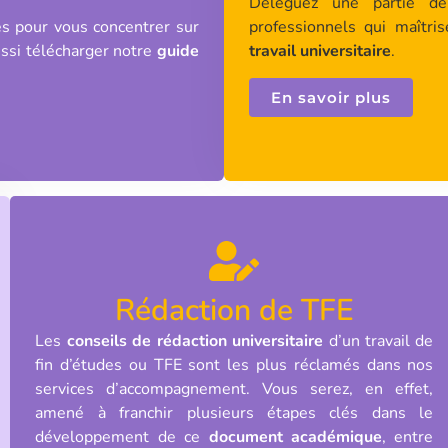
Déléguez une partie de
s pour vous concentrer sur
professionnels qui maîtri
ussi télécharger notre
guide
travail universitaire
.
.
En savoir plus
Rédaction de TFE
Les
conseils de rédaction universitaire
d’un travail de
fin d’études ou TFE sont les plus réclamés dans nos
services d’accompagnement. Vous serez, en effet,
amené à franchir plusieurs étapes clés dans le
développement de ce
document académique
, entre