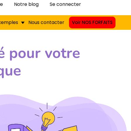
pe
Notre blog
Se connecter
exemples
Nous contacter
Voir NOS FORFAITS
 pour votre
que