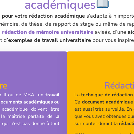
académiques
pour votre rédaction académique
s’adapte à n’impor
 mémoire, de thèse, de rapport de stage ou même de rap
n rédaction de mémoire universitaire
avisés, d’une
ai
t d’
exemples de travail universitaire
pour vous inspire
re
Rédacti
er II ou de MBA, un
travail
La
technique de rédactio
 documents académiques ou
Ce
document académique
 académique doivent être
est aussi très surveillé. E
la maîtrise parfaite de
la
que vous avez obtenues dura
e qui n’est pas donné à tout
surmonter durant la
rédact