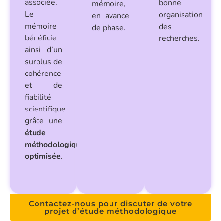
associée.
bonne
mémoire,
Le
organisation
en avance
mémoire
des
de phase.
bénéficie
recherches.
ainsi d’un
surplus de
cohérence
et de
fiabilité
scientifique
grâce une
étude
méthodologique
optimisée
.
Contactez-nous pour discuter de votre
projet d’étude méthodologique