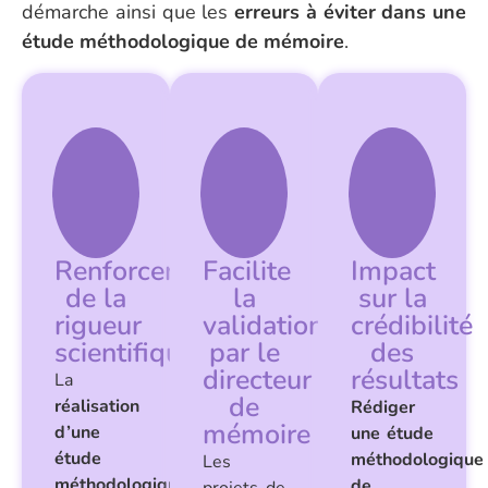
démarche ainsi que les
erreurs à éviter dans une
étude méthodologique de mémoire
.
Renforcement
Facilite
Impact
de la
la
sur la
rigueur
validation
crédibilité
scientifique
par le
des
directeur
résultats
La
de
réalisation
Rédiger
mémoire
d’une
une étude
étude
méthodologique
Les
méthodologique
de
projets de