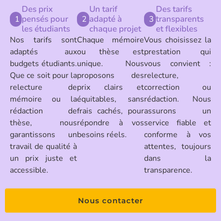
Des prix
Un tarif
Des tarifs
pensés pour
adapté à
transparents
1
2
3
les étudiants
chaque projet
et flexibles
Nos tarifs sont
Chaque mémoire
Vous choisissez la
adaptés aux
ou thèse est
prestation qui
budgets étudiants.
unique. Nous
vous convient :
Que ce soit pour la
proposons des
relecture,
relecture de
prix clairs et
correction ou
mémoire ou la
équitables, sans
rédaction. Nous
rédaction de
frais cachés, pour
assurons un
thèse, nous
répondre à vos
service fiable et
garantissons un
besoins réels.
conforme à vos
travail de qualité à
attentes, toujours
un prix juste et
dans la
accessible.
transparence.
Nous contacter