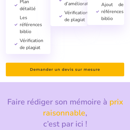
Plan
d’amélioration
Ajout de
détaillé
références
Vérification
Les
biblio
de plagiat
références
biblio
Vérification
de plagiat
Demander un devis sur mesure
Faire rédiger son mémoire à
prix
raisonnable
,
c’est par ici !