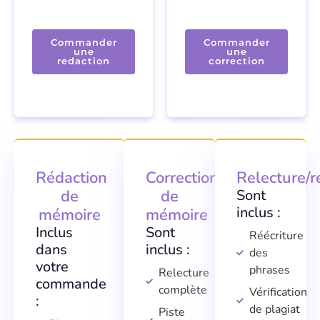
Commander
Commander
une
une
redaction
correction
Rédaction
Correction
Relecture/r
de
de
Sont
inclus :
mémoire
mémoire
Inclus
Sont
Réécriture
dans
inclus :
des
votre
phrases
Relecture
commande
complète
Vérification
:
de plagiat
Piste