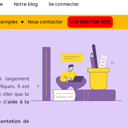
pe
Notre blog
Se connecter
exemples
Nous contacter
Voir NOS FORFAITS
s largement
iques. Il est
e citer que le
e d’
aide à la
sentation de