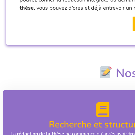
thèse
, vous pouvez d’ores et déjà entrevoir un 
No
Recherche et structu
La
rédaction de la thèse
ne commence qu’après avoir
tro