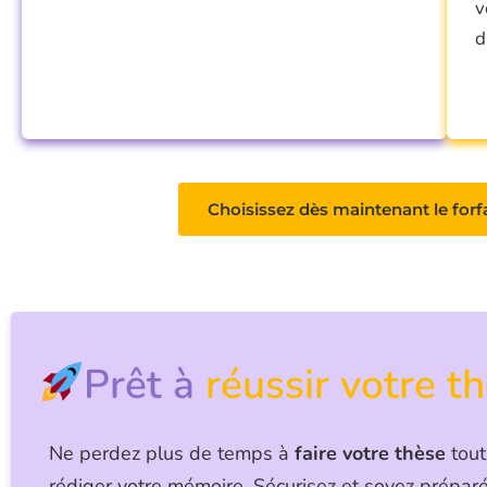
v
d
Choisissez dès maintenant le forf
Prêt à
réussir votre t
Ne perdez plus de temps à
faire votre thèse
tout
rédiger votre mémoire. Sécurisez et soyez prépar