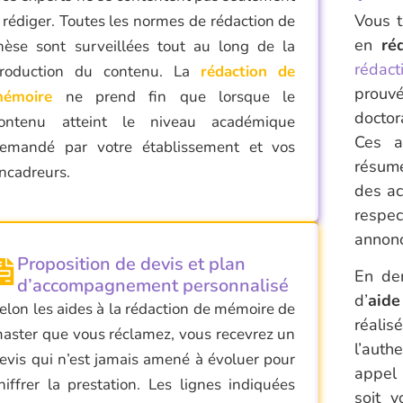
Vous t
 rédiger. Toutes les
normes de
rédaction de
en
ré
hèse
sont surveillées tout au long de la
rédac
roduction du contenu. La
rédaction de
prouv
émoire
ne prend fin que lorsque le
doctor
ontenu atteint le niveau académique
Ces a
emandé par votre établissement et vos
résumé
ncadreurs.
des ac
respec
annon
Proposition de devis et plan
En der
d’accompagnement personnalisé
d’
aide
elon les aides à la
rédaction de mémoire de
réali
aster
que vous réclamez, vous recevrez un
l’aut
evis qui n’est jamais amené à évoluer pour
appel 
hiffrer la prestation. Les lignes indiquées
soit v