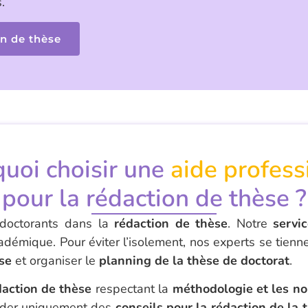
.
n de thèse
uoi choisir une
aide profess
pour la rédaction de thèse ?
 doctorants dans la
rédaction de thèse
. Notre
servi
cadémique. Pour éviter l’isolement, nos experts se tienne
èse
et organiser le
planning de la thèse de doctorat
.
daction de thèse
respectant la
méthodologie et les no
ander uniquement des
conseils pour la rédaction de la 