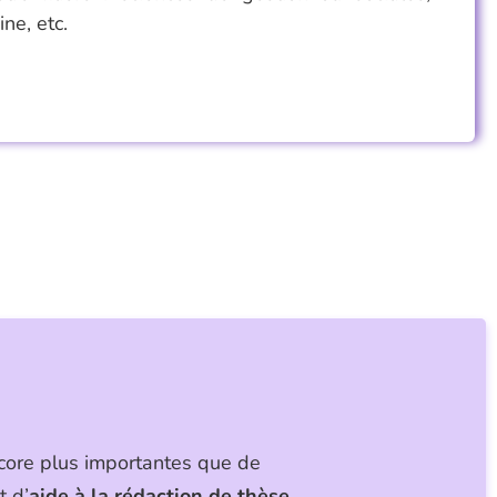
ne, etc.
ncore plus importantes que de
t d’
aide à la rédaction de thèse
.