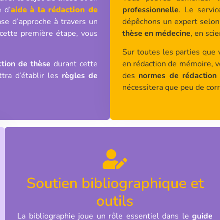
 d’
aide à la rédaction de
professionnelle
. Le servi
se d’approche à travers un
dépêchons un expert selon
 cette première étape, vous
thèse en médecine
, en sci
Sur toutes les parties que 
tion de thèse
durant cette
en rédaction de mémoire, v
ttra d’établir les
règles de
des
normes de rédaction
nécessitera que peu de corr
Soutien bibliographique et
outils
La bibliographie joue un rôle essentiel dans le
guide