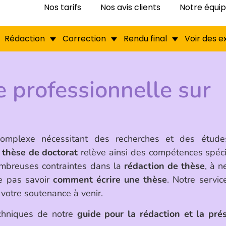
Nos tarifs
Nos avis clients
Notre équi
Rédaction
Correction
Rendu final
Voir des 
 professionnelle sur
omplexe nécessitant des recherches et des étude
 thèse de doctorat
relève ainsi des compétences spécif
ombreuses contraintes dans la
rédaction de thèse
, à n
ne pas savoir
comment écrire une thèse
. Notre servic
 votre soutenance à venir.
echniques de notre
guide pour la rédaction et la pré